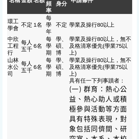
名稱
金額
名額
申請條件
頻
身分
率
每
環工
不定
1名
學
不定
學業及操行80以上
學會
年
中欣
每
學、
學業及操行80以上，無不
每人
工程
6名
學
碩、
及格清寒優先(學業75以
五千
行
期
博
上)
山林
每
學、
學業及操行80以上，無不
每人
水公
6名
學
碩、
及格清寒優先(學業75以
五千
司
期
博
上)
具有任一下列事蹟者：
(一) 群育：熱心公
益、熱心助人或積
極參與活動等方面
具有特殊表現，對
象包括同儕間、研
究室、本系、本校