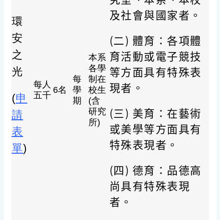
及社會與國家者。
環
安
(二) 體育：各項體
育活動或電子競技
之
本系
各學
等方面具有特殊表
光
每
制在
每人
現者。
6名
學
校生
五千
(
申
期
(含
(三) 美育：在藝術
研究
請
所)
或美學等方面具有
表
特殊表現者。
單
)
(四) 德育：品德高
尚具有特殊表現
者。