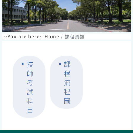
:::
You are here:
Home
課程資訊
▪
技
▪
課
師
程
考
流
試
程
科
圖
目