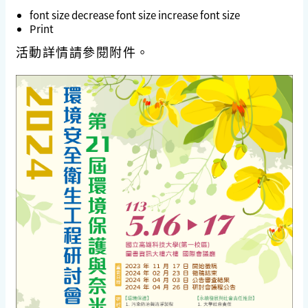
font size
decrease font size
increase font size
Print
活動詳情請參閱附件。