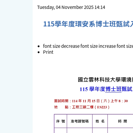
Tuesday, 04 November 2025 14:14
115學年度環安系博士班甄試
font size
decrease font size
increase font siz
Print