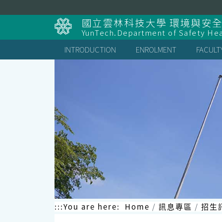
Skip
to
國立雲林科技大學 環境與安
content
YunTech.Department of Safety Hea
INTRODUCTION
ENROLMENT
FACULT
:::
You are here:
Home
訊息專區
招生