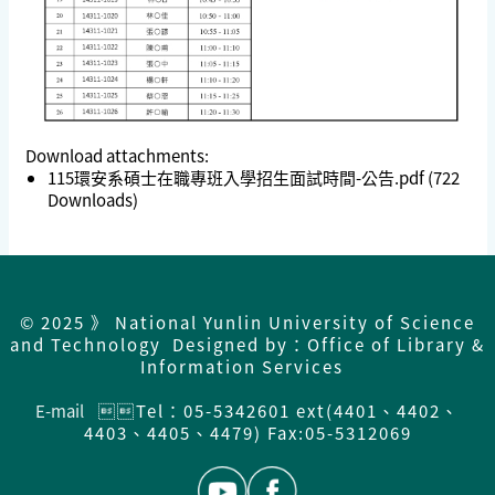
Download attachments:
115環安系碩士在職專班入學招生面試時間-公告.pdf
(722
Downloads)
© 2025 》 National Yunlin University of Science
and Technology Designed by：Office of Library &
Information Services
E-mail
Tel：05-5342601 ext(4401、4402、
4403、4405、4479) Fax:05-5312069