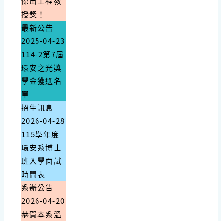
傑出工程教
授獎！
最新公告
2025-04-23
114-2第7屆
環安之光獎
學金獲選名
單
招生訊息
2026-04-28
115學年度
環安系博士
班入學面試
時間表
系辦公告
2026-04-20
恭賀本系溫