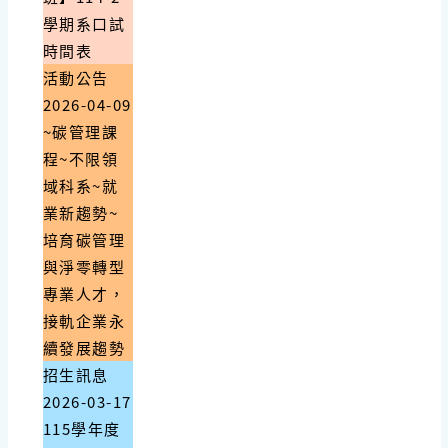
學期系口試
時間表
活動公告
2026-04-09
~碳管理課
程~不限領
域科系~就
業新趨勢~
培育碳管理
與淨零轉型
專業人才，
接軌企業永
續發展趨勢
招生訊息
2026-03-17
115學年度