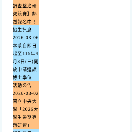
調查整治研
究競賽】熱
烈報名中！
招生訊息
2026-03-06
本系自即日
起至115年4
月8日(三)開
放申請逕讀
博士學位
活動公告
2026-03-02
國立中央大
學「2026大
學生暑期專
題研習」