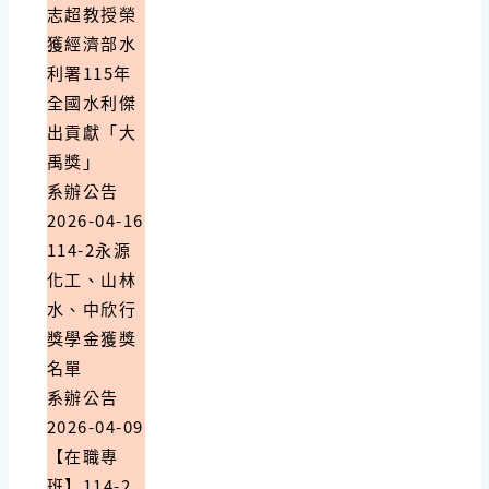
志超教授榮
獲經濟部水
利署115年
全國水利傑
出貢獻「大
禹獎」
系辦公告
2026-04-16
114-2永源
化工、山林
水、中欣行
獎學金獲獎
名單
系辦公告
2026-04-09
【在職專
班】114-2