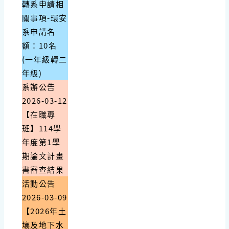
轉系申請相
關事項-環安
系申請名
額：10名
(一年級轉二
年級)
系辦公告
2026-03-12
【在職專
班】114學
年度第1學
期論文計畫
書審查結果
活動公告
2026-03-09
【2026年土
壤及地下水