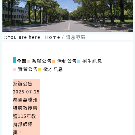
:::
You are here:
Home
訊息專區
全部
系辦公告
活動公告
招生訊息
實習公告
徵才訊息
系辦公告
2026-07-28
恭賀萬騰州
特聘教授榮
獲115年教
育部師鐸
獎！