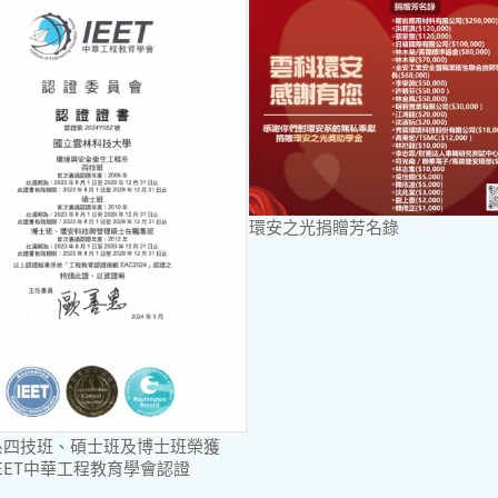
環安之光捐贈芳名錄
系四技班、碩士班及博士班榮獲
年IEET中華工程教育學會認證