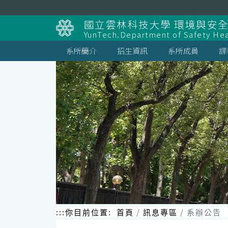
跳
到
國立雲林科技大學 環境與安
主
YunTech.Department of Safety Hea
要
內
系所簡介
招生資訊
系所成員
課
容
區
塊
:::
你目前位置:
首頁
訊息專區
系辦公告