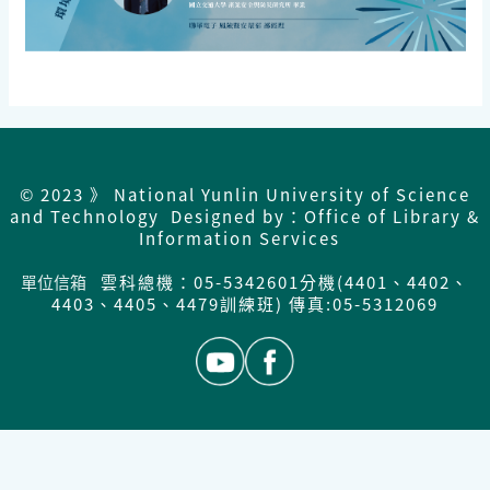
© 2023 》 National Yunlin University of Science
and Technology Designed by：Office of Library &
Information Services
單位信箱
雲科總機：05-5342601分機(4401、4402、
4403、4405、4479訓練班) 傳真:05-5312069