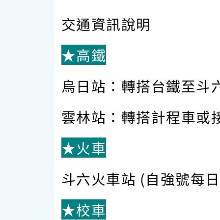
交通資訊說明
★高鐵
烏日站：轉搭台鐵至斗
雲林站：轉搭計程車或
★火車
斗六火車站 (自強號每
★校車