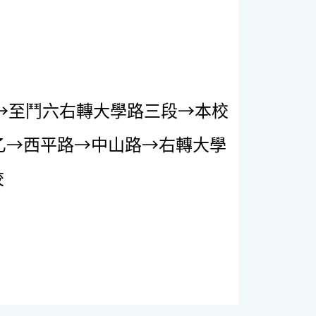
左轉→至鬥六右轉大學路三段→本校
1乙→西平路→中山路→右轉大學
校