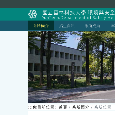
跳
到
國立雲林科技大學 環境與安
主
YunTech.Department of Safety Hea
要
內
系所簡介
招生資訊
系所成員
課
容
區
塊
:::
你目前位置:
首頁
系所簡介
系所位置