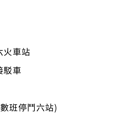
六火車站
接駁車
日數班停鬥六站)