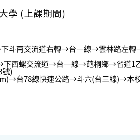
大學 (上課期間)
km)→下斗南交流道右轉→台一線→雲林路
公里)→下西螺交流道→台一線→葩桐鄉→省道
號)
 km)→台78線快速公路→斗六(台三線)→本