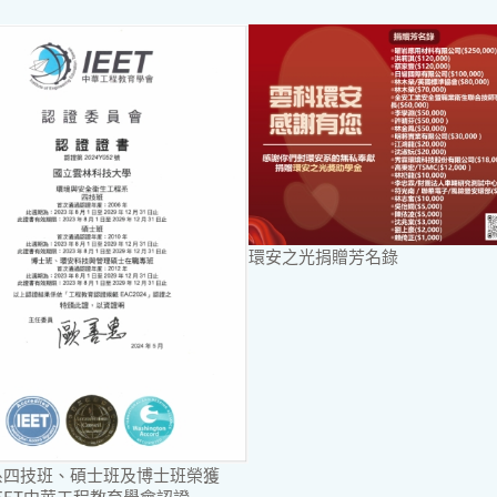
環安之光捐贈芳名錄
系四技班、碩士班及博士班榮獲
年IEET中華工程教育學會認證