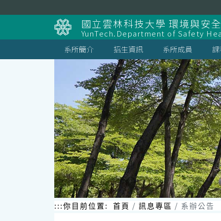
跳
到
國立雲林科技大學 環境與安
主
YunTech.Department of Safety Hea
要
內
系所簡介
招生資訊
系所成員
課
容
區
塊
:::
你目前位置:
首頁
訊息專區
系辦公告