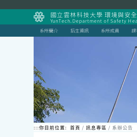
跳
到
國立雲林科技大學 環境與安
主
YunTech.Department of Safety Hea
要
內
系所簡介
招生資訊
系所成員
課
容
區
塊
:::
你目前位置:
首頁
訊息專區
系辦公告