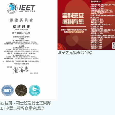
環安之光捐贈芳名錄
系四技班、碩士班及博士班榮獲
年IEET中華工程教育學會認證