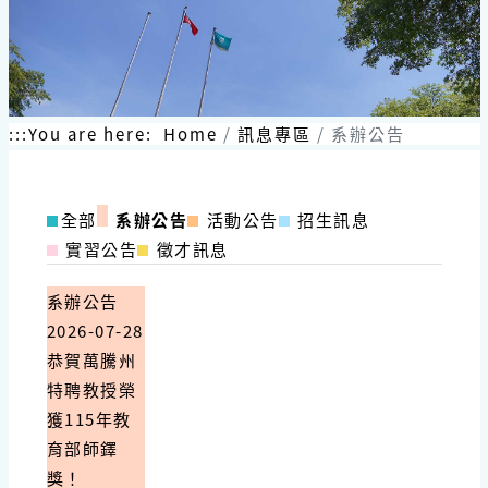
:::
You are here:
Home
訊息專區
系辦公告
全部
系辦公告
活動公告
招生訊息
實習公告
徵才訊息
系辦公告
2026-07-28
恭賀萬騰州
特聘教授榮
獲115年教
育部師鐸
獎！