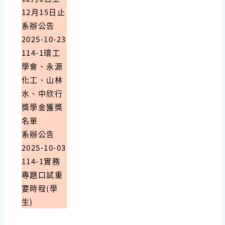
12月15日止
系辦公告
2025-10-23
114-1環工
學會、永源
化工、山林
水、中欣行
獎學金獲獎
名單
系辦公告
2025-10-03
114-1實務
專題口試重
要時程(學
生)