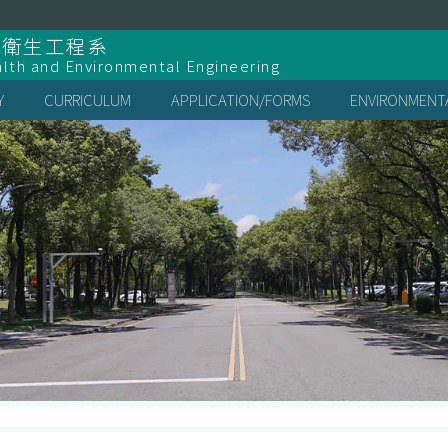
全衛生工程系
lth and Environmental Engineering
Y
CURRICULUM
APPLICATION/FORMS
ENVIRONMENTA