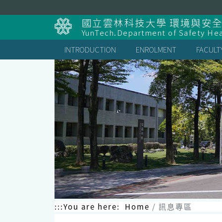
Skip
to
國立雲林科技大學 環境與安
content
YunTech.Department of Safety Hea
INTRODUCTION
ENROLMENT
FACULT
:::
You are here:
Home
訊息專區