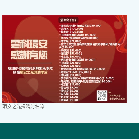
環安之光捐贈芳名錄