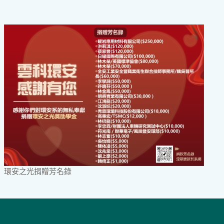
環安之光捐贈芳名錄