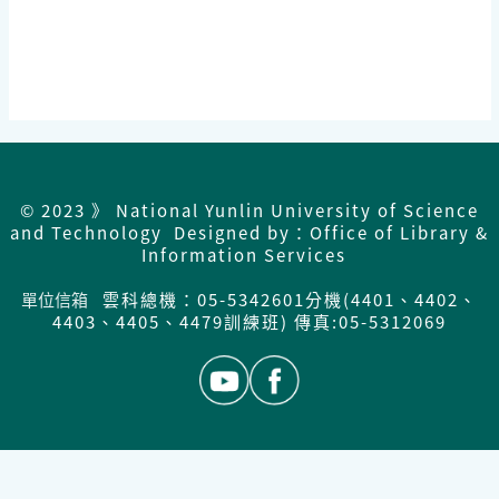
© 2023 》 National Yunlin University of Science
and Technology Designed by：Office of Library &
Information Services
單位信箱
雲科總機：05-5342601分機(4401、4402、
4403、4405、4479訓練班) 傳真:05-5312069