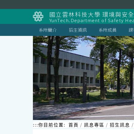
跳
到
國立雲林科技大學 環境與安
主
YunTech.Department of Safety Hea
要
內
系所簡介
招生資訊
系所成員
課
容
區
塊
:::
你目前位置:
首頁
訊息專區
招生訊息