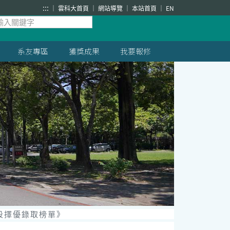
:::
雲科大首頁
網站導覽
本站首頁
EN
系友專區
獲獎成果
我要報修
段擇優錄取榜單》