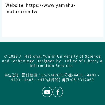
Website https://www.yamaha-
motor.com.tw
© 2023 》 National Yunlin University of Science
and Technology Designed by：Office of Library &
Information Services
單位信箱
雲科總機：05-5342601分機(4401、4402、
4403、4405、4479訓練班) 傳真:05-5312069