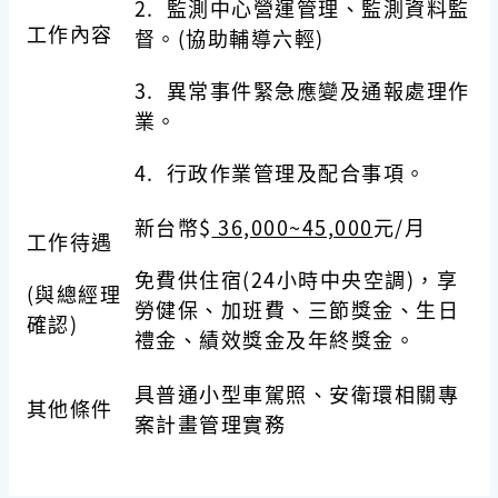
2. 監測中心營運管理、監測資料監
工作內容
督。(協助輔導六輕)
3. 異常事件緊急應變及通報處理作
業。
4. 行政作業管理及配合事項。
新台幣$
36,000~45,000
元/月
工作待遇
免費
供住宿
(24
小時中央空調
)
，享
(與總經理
勞健保、加班費、三節獎金、生日
確認)
禮金、績效獎金及年終獎金。
具普通小型車駕照、安衛環相關專
其他條件
案計畫管理實務