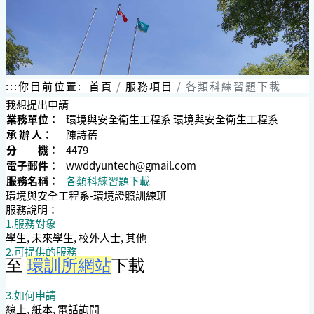
:::
你目前位置:
首頁
服務項目
各類科練習題下載
我想提出申請
業務單位：
環境與安全衛生工程系 環境與安全衛生工程系
承 辦 人：
陳詩蓓
分 機：
4479
電子郵件：
wwddyuntech@gmail.com
服務名稱：
各類科練習題下載
環境與安全工程系-環境證照訓練班
服務說明：
1.服務對象
學生, 未來學生, 校外人士, 其他
2.可提供的服務
至
環訓所網站
下載
3.如何申請
線上, 紙本, 電話詢問