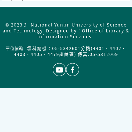
© 2023 》 National Yunlin University of Science
and Technology Designed by：Office of Library &
Information Services
單位信箱
雲科總機：05-5342601分機(4401、4402、
4403、4405、4479訓練班) 傳真:05-5312069