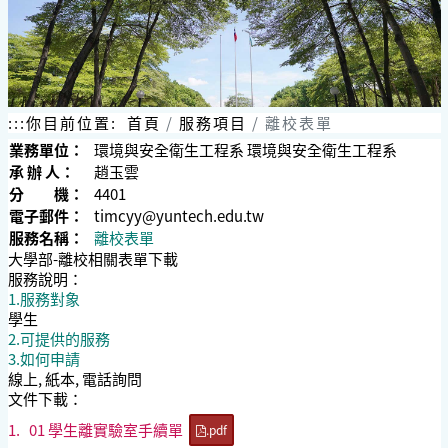
:::
你目前位置:
首頁
服務項目
離校表單
業務單位：
環境與安全衛生工程系 環境與安全衛生工程系
承 辦 人：
趙玉雲
分 機：
4401
電子郵件：
timcyy@yuntech.edu.tw
服務名稱：
離校表單
大學部-離校相關表單下載
服務說明：
1.服務對象
學生
2.可提供的服務
3.如何申請
線上, 紙本, 電話詢問
文件下載：
1.
01 學生離實驗室手續單
.pdf