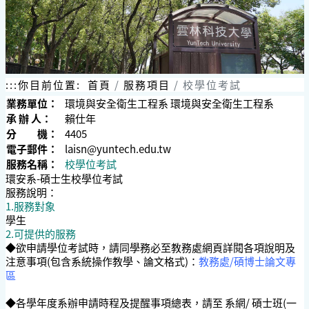
:::
你目前位置:
首頁
服務項目
校學位考試
業務單位：
環境與安全衛生工程系 環境與安全衛生工程系
承 辦 人：
賴仕年
分 機：
4405
電子郵件：
laisn@yuntech.edu.tw
服務名稱：
校學位考試
環安系-碩士生校學位考試
服務說明：
1.服務對象
學生
2.可提供的服務
◆欲申請學位考試時，請同學務必至教務處網頁詳閱各項說明及
注意事項(包含系統操作教學、論文格式)：
教務處/碩博士論文專
區
◆各學年度系辦申請時程及提醒事項總表，請至 系網/ 碩士班(一