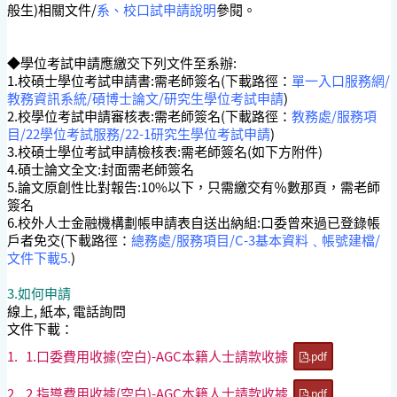
般生)相關文件/
系、校口試申請說明
參閱。
◆學位考試申請應繳交下列文件至系辦:
1.校碩士學位考試申請書:需老師簽名(下載路徑：
單一入口服務網/
教務資訊系統/碩博士論文/研究生學位考試申請
)
2.校學位考試申請審核表:需老師簽名(下載路徑：
教務處/服務項
目/22學位考試服務/22-1研究生學位考試申請
)
3.校碩士學位考試申請檢核表:需老師簽名(如下方附件)
4.碩士論文全文:封面需老師簽名
5.論文原創性比對報告:10%以下，只需繳交有％數那頁，需老師
簽名
6.校外人士金融機構劃帳申請表自送出納組:口委曾來過已登錄帳
戶者免交(下載路徑：
總務處/服務項目/C-3基本資料﹑帳號建檔/
文件下載5.
)
3.如何申請
線上, 紙本, 電話詢問
文件下載：
1.
1.口委費用收據(空白)-AGC本籍人士請款收據
.pdf
2.
2.指導費用收據(空白)-AGC本籍人士請款收據
.pdf