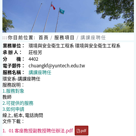
:::
你目前位置:
首頁
服務項目
講課座聘任
業務單位：
環境與安全衛生工程系 環境與安全衛生工程系
承 辦 人：
莊桂芳
分 機：
4402
電子郵件：
chuangkf@yuntech.edu.tw
服務名稱：
講課座聘任
環安系-講課座聘任
服務說明：
1.服務對象
教師
2.可提供的服務
3.如何申請
線上, 紙本, 電話詢問
文件下載：
1.
01 客座教授副教授聘任辦法.pdf
.pdf