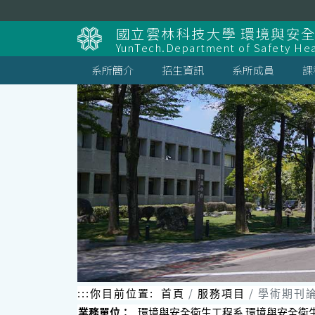
跳
到
國立雲林科技大學 環境與安
主
YunTech.Department of Safety Hea
要
內
系所簡介
招生資訊
系所成員
課
容
區
塊
:::
你目前位置:
首頁
服務項目
學術期刊
業務單位：
環境與安全衛生工程系 環境與安全衛