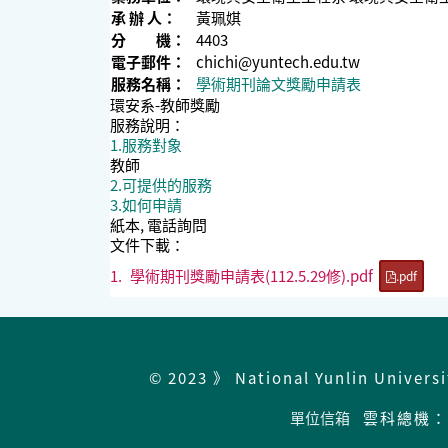
承 辦 人：
黃珮娸
分 機：
4403
電子郵件：
chichi@yuntech.edu.tw
服務名稱：
學術期刊論文獎勵申請表
環安系-教師獎勵
服務說明：
1.服務對象
教師
2.可提供的服務
3.如何申請
紙本, 電話詢問
文件下載：
1.
學術期刊獎勵申請表(112.5.29修).pdf
.pdf
© 2023 》 National Yunlin Univers
單位信箱
雲科總機：05-