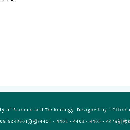
ity of Science and Technology Designed by：Office 
5342601分機(4401、4402、4403、4405、4479訓練班)