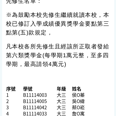
先修生名單：
※為鼓勵本校先修生繼續就讀本校，本
校已修訂入學成績優異獎學金要點第三
點第(五)款規定，
凡本校各所先修生且經該所正取者發給
第六類獎學金(每學期1萬元整，至多四
學期，最高請領4萬元)
序號
學號
年級
姓名
1
B11114003
大三
侯O蓁
2
B11114005
大三
吳O緯
3
B11114042
大三
蔡O崧
4
B11114033
大三
詹O寓