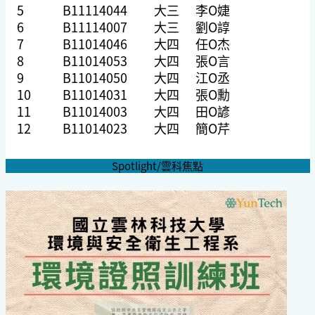
5
B11114044
大三
李O婕
6
B11114007
大三
劉O諄
7
B11014046
大四
任O杰
8
B11014053
大四
張O言
9
B11014050
大四
江O丞
10
B11014031
大四
張O勳
11
B11014003
大四
田O諺
12
B11014023
大四
簡O芹
Spotlight/雲科焦點