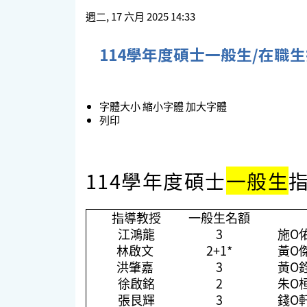
週二, 17 六月 2025 14:33
114學年度碩士一般生/在職生指
字體大小
縮小字體
加大字體
列印
114學年度碩士
一般生
指導教授
一般生名額
江鴻龍
3
施O
林啟文
2+1*
黃O
洪肇嘉
3
黃O
徐啟銘
2
朱O
張艮輝
3
錢O