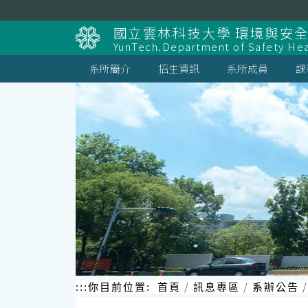
跳
到
國立雲林科技大學 環境與安
主
YunTech.Department of Safety Hea
要
內
系所簡介
招生資訊
系所成員
課
容
區
塊
:::
你目前位置:
首頁
訊息專區
系辦公告