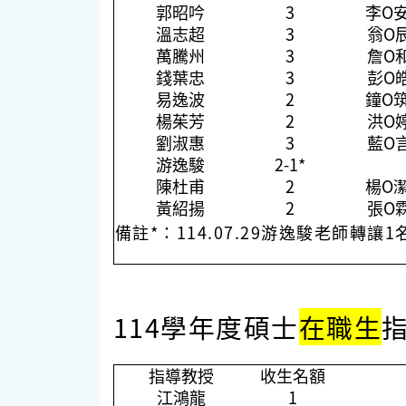
郭昭吟
3
李O
溫志超
3
翁O
萬騰州
3
詹O
錢葉忠
3
彭O
易逸波
2
鐘O
楊茱芳
2
洪O
劉淑惠
3
藍O
游逸駿
2-1*
陳杜甫
2
楊O
黃紹揚
2
張O
備註*：114.07.29游逸駿老師轉讓
114學年度碩士
在職生
指導教授
收生名額
江鴻龍
1