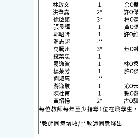
林啟文
1
余O
洪肇嘉
2*
許O
徐啟銘
3*
林O
張艮輝
1
黃O
郭昭吟
1
許O
溫志超
-**
-
萬騰州
3*
蔡O
錢葉忠
1
易逸波
1
林O
楊茱芳
1
許O
劉淑惠
-**
-
游逸駿
1
尤O
陳杜甫
1
賴O
黃紹揚
2*
古O
每位教師每年至少指導1位在職學生，
*教師同意增收/**教師同意釋出