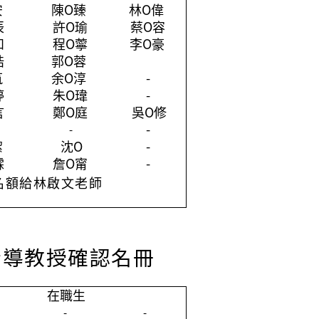
安
陳O臻
林O偉
辰
許O瑜
蔡O容
和
程O薴
李O豪
皓
郭O蓉
筑
余O淳
-
婷
朱O瑋
-
言
鄭O庭
吳O修
-
-
潔
沈O
-
霖
詹O甯
-
1名額給林啟文老師
指導教授確認名冊
在職生
-
-