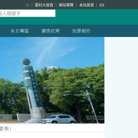
:::
雲科大首頁
網站導覽
本站首頁
EN
系友專區
獲獎成果
我要報修
更新)