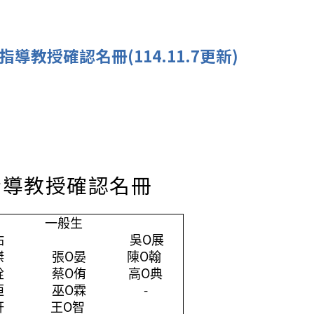
導教授確認名冊(114.11.7更新)
指導教授確認名冊
一般生
佑
吳O展
傑
張O晏
陳O翰
銓
蔡O侑
高O典
桓
巫O霖
-
軒
王O智