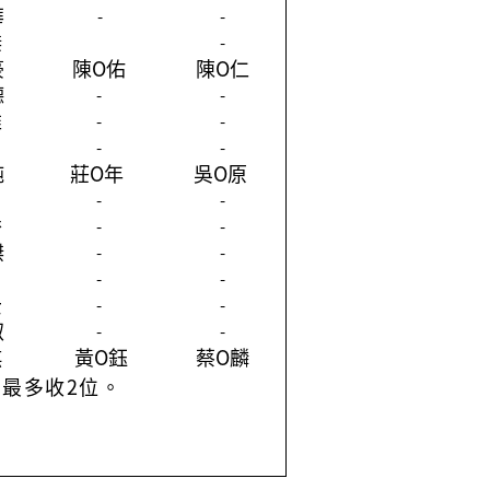
華
-
-
傑
-
豪
陳O佑
陳O仁
德
-
-
維
-
-
-
-
純
莊O年
吳O原
-
-
秀
-
-
傑
-
-
-
-
云
-
-
叡
-
-
騏
黃O鈺
蔡O麟
最多收2位。