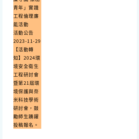
青年」實踐
工程倫理廉
能活動
活動公告
2023-11-29
【活動轉
知】2024環
境安全衛生
工程研討會
暨第21屆環
境保護與奈
米科技學術
研討會，鼓
勵師生踴躍
投稿報名。