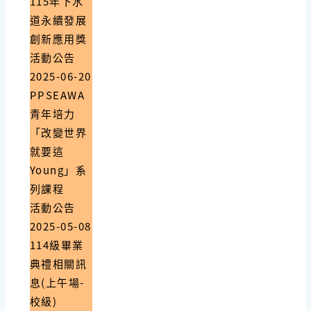
115年下水
道永續發展
創新應用獎
活動公告
2025-06-20
PPSEAWA
青年培力
「改變世界
就要這
Young」系
列課程
活動公告
2025-05-08
114級畢業
典禮相關訊
息(上午場-
校級)