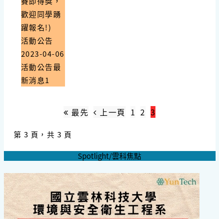
賽即得獎，
歡迎同學踴
躍報名!)
活動公告
2023-04-06
活動公告最
新消息1
最先
上一頁
1
2
3
第 3 頁，共 3 頁
Spotlight/雲科焦點