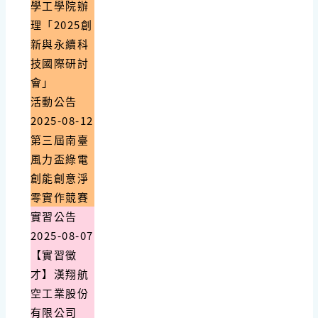
學工學院辦
理「2025創
新與永續科
技國際研討
會」
活動公告
2025-08-12
第三屆南臺
風力盃綠電
創能創意淨
零實作競賽
實習公告
2025-08-07
【實習徵
才】漢翔航
空工業股份
有限公司