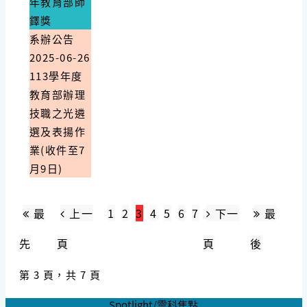
年教育部師
鐸獎
系辦公告
2025-06-26
113學年度
教育部辦理
技職之光遴
選及表揚作
業(收件至7
月9日)
最
上一
1
2
3
4
5
6
7
下一
最
先
頁
頁
後
第 3 頁，共 7 頁
Spotlight/雲科焦點