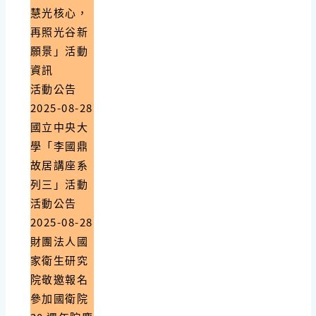
慧光核心，
再照光谷新
願景」活動
資訊
活動公告
2025-08-28
國立中央大
學「李國鼎
故居講座系
列三」活動
活動公告
2025-08-28
財團法人國
家衛生研究
院敬邀報名
參加國衛院